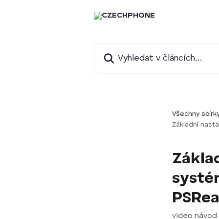
Přeskočit na hlavní obsah
Vyhledat v článcích…
Všechny sbírk
Základní nast
Zákla
systé
PSRea
video návod